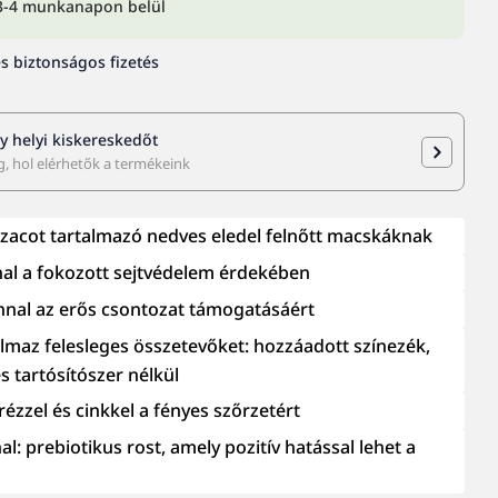
s 3-4 munkanapon belül
s biztonságos fizetés
gy helyi kiskereskedőt
, hol elérhetők a termékeink
lazacot tartalmazó nedves eledel felnőtt macskáknak
nal a fokozott sejtvédelem érdekében
nnal az erős csontozat támogatásáért
lmaz felesleges összetevőket: hozzáadott színezék,
s tartósítószer nélkül
 rézzel és cinkkel a fényes szőrzetért
al: prebiotikus rost, amely pozitív hatással lehet a