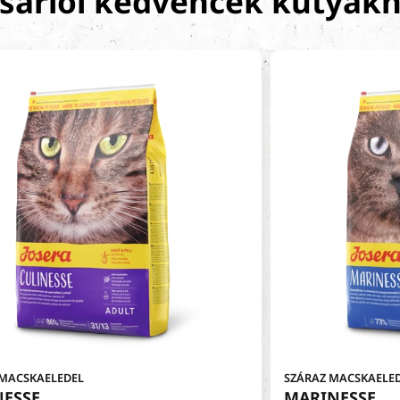
sárlói kedvencek kutyák
 MACSKAELEDEL
SZÁRAZ MACSKAELE
NESSE
MARINESSE