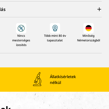
lás
Nincs
Több mint 80 év
Minőség
mesterséges
tapasztalat
Németországból
ízesítés
Állatkísérletek
nélkül