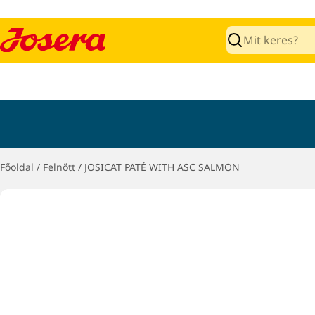
Ugrás
a
tartalomra
Keresés
Főoldal
/
Felnőtt
/
JOSICAT PATÉ WITH ASC SALMON
Ugrás
a
termékinformációkra