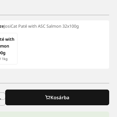
ze
JosiCat Paté with ASC Salmon 32x100g
até with
lmon
00g
 / 1kg
Kosárba
g csökkentése ehhez: JOSICAT PATÉ WITH ASC SA
Mennyiség növelése ehhez: JOSICAT PATÉ WITH A