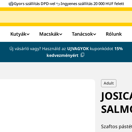
Gyors szállítás DPD-vel
Ingyenes szállítás 20 000 HUF felett
Kutyák
Macskák
Tanácsok
Rólunk
Új vásárló vagy? Használd az
UJVAGYOK
kuponkódot
15%
kedvezményért
Adult
JOSIC
SALM
Szaftos pást