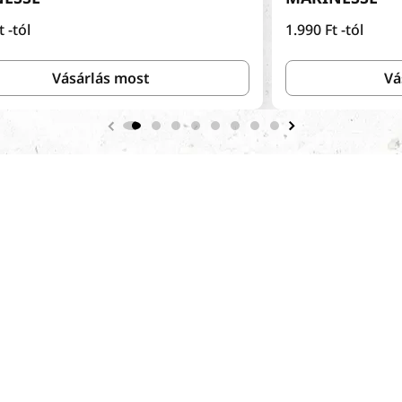
l
Ft
-tól
Normál
1.990 Ft
-tól
ár
Vásárlás most
Vá