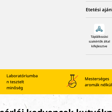
Etetési aján
Táplálkozási
szakértők által
kifejlesztve
Laboratóriumba
Mesterséges
n tesztelt
aromák nélkül
minőség