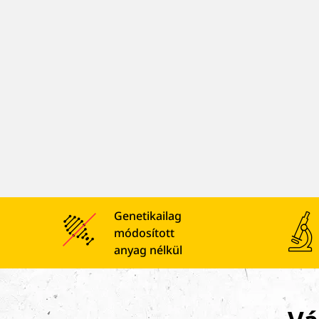
Genetikailag
módosított
anyag nélkül