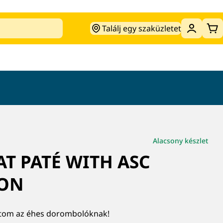
Találj egy szaküzletet
Ko
Alacsony készlet
AT PATÉ WITH ASC
ON
étom az éhes dorombolóknak!