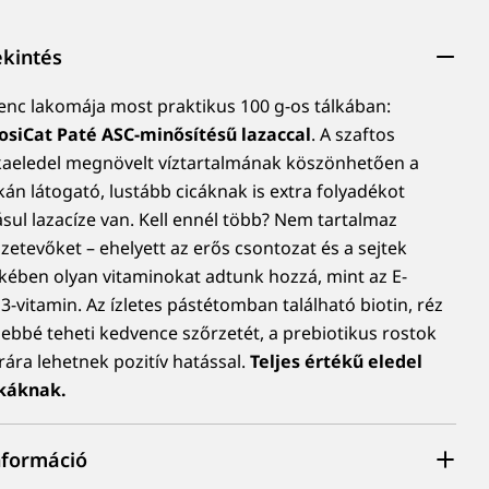
ekintés
venc lakomája most praktikus 100 g-os tálkában:
JosiCat Paté ASC-minősítésű lazaccal
. A szaftos
aeledel megnövelt víztartalmának köszönhetően a
tkán látogató, lustább cicáknak is extra folyadékot
ásul lazacíze van. Kell ennél több? Nem tartalmaz
zetevőket – ehelyett az erős csontozat és a sejtek
ében olyan vitaminokat adtunk hozzá, mint az E-
D3-vitamin.
Az ízletes pástétomban található biotin, réz
sebbé teheti kedvence szőrzetét, a prebiotikus rostok
rára lehetnek pozitív hatással.
Teljes értékű eledel
skáknak.
nformáció