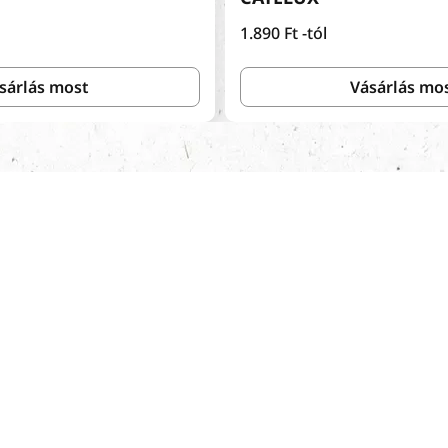
Normál
1.890 Ft
-tól
ár
sárlás most
Vásárlás mo