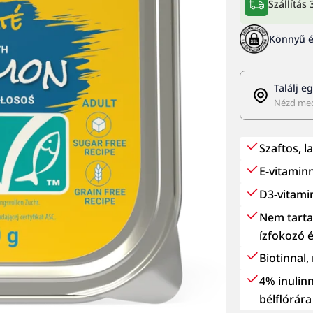
Szállítá
Könnyű é
Találj e
Nézd meg
Szaftos, 
E-vitamin
D3-vitami
Nem tarta
ízfokozó é
Biotinnal,
4% inulinn
bélflórára