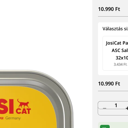
Normál
10.990 Ft
ár
Választás
si
JosiCat P
ASC Sa
32x1
3.434 Ft
Normál
10.990 Ft
ár
Mennyiség
Mennyisé