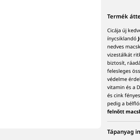
Termék átt
Cicája új ked
ínycsiklandó
nedves macsk
vizestálkát ri
biztosít, ráad
felesleges öss
védelme érdek
vitamin és a 
és cink fénye
pedig a bélfló
felnőtt mac
Tápanyag i